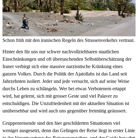
Schon früh mit den iranischen Regeln des Strassenverkehrs vertraut.
Hinter den für uns nur schwer nachvollziehbaren staatlichen
Einschränkungen und oft überraschenden Selbstüberschätzung der
Iraner verbirgt sich eine massive narzisstische Kränkung eines
ganzen Volkes. Durch die Politik der Ajatollahs ist das Land seit
Jahrzehnten isoliert. Jeder und jede versucht, sich auf seine Weise
durchs Leben zu schlängeln. Wer bei etwas Verbotenem ertappt
wird, hat gelernt, sich mit grosser Geste und viel Palaver zu
entschuldigen. Die Unzufriedenheit mit der aktuellen Situation ist
unübersehbar und wird auch uns gegenüber freimütig geäussert.
Gruppenreisende sind den hier geschilderten Situationen viel
weniger ausgesetzt, denn das Gelingen der Reise liegt in erster Linie
in der Verantwortung des Reiseveranstalters, und der Guide bewahrt