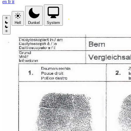
en
fr
it
Hell
Dunkel
System