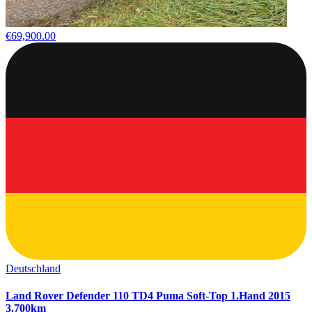
€69,900.00
Deutschland
Land Rover Defender 110 TD4 Puma Soft-Top 1.Hand 2015
3.700km