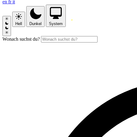
en
fr
it
Hell
Dunkel
System
Wonach suchst du?