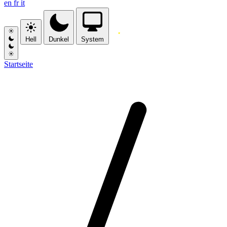
en
fr
it
Hell
Dunkel
System
Startseite