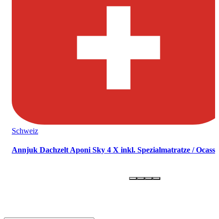
Schweiz
Annjuk Dachzelt Aponi Sky 4 X inkl. Spezialmatratze / Ocassi
OLLI –
ONE LIFE - LIVE IT!
Newsletter abonnieren