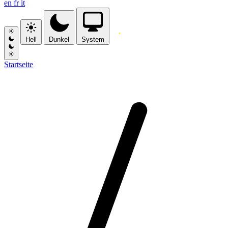
en
fr
it
Hell
Dunkel
System
Startseite