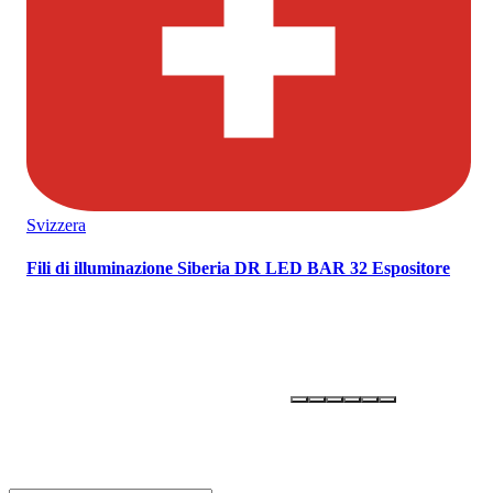
Svizzera
Fili di illuminazione Siberia DR LED BAR 32 Espositore
OLLI –
ONE LIFE - LIVE IT!
Iscriviti alla newsletter