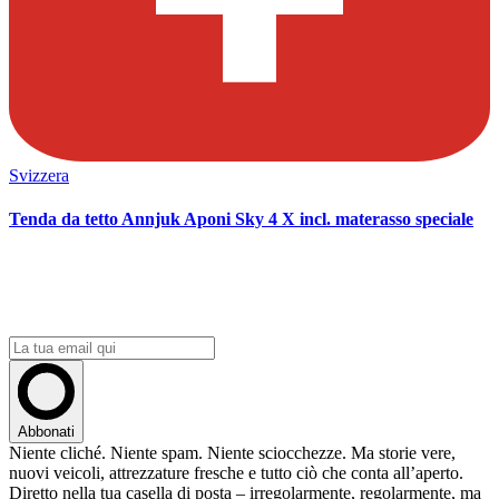
Svizzera
Tenda da tetto Annjuk Aponi Sky 4 X incl. materasso speciale
OLLI –
ONE LIFE - LIVE IT!
Iscriviti alla newsletter
Abbonati
Niente cliché. Niente spam. Niente sciocchezze. Ma storie vere,
nuovi veicoli, attrezzature fresche e tutto ciò che conta all’aperto.
Diretto nella tua casella di posta – irregolarmente, regolarmente, ma